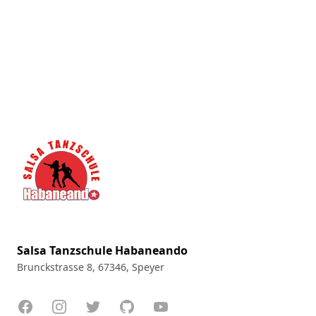
Footer
Salsa Tanzschule Habaneando
Brunckstrasse 8, 67346, Speyer
Facebook
Instagram
Twitter
GitHub
YouTube