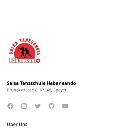
Footer
Salsa Tanzschule Habaneando
Brunckstrasse 8, 67346, Speyer
Facebook
Instagram
Twitter
GitHub
YouTube
Über Uns