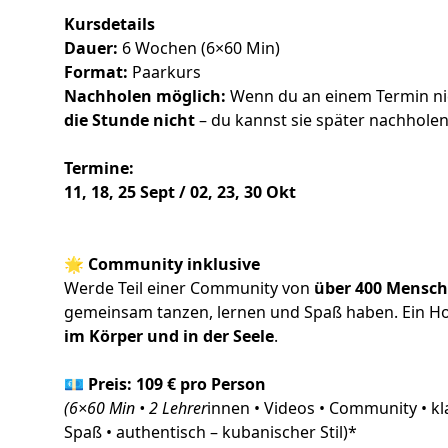
Kursdetails
Dauer:
6 Wochen (6×60 Min)
Format:
Paarkurs
Nachholen möglich:
Wenn du an einem Termin ni
die Stunde nicht
– du kannst sie später nachholen
Termine:
11, 18, 25 Sept / 02, 23, 30 Okt
🌟 Community inklusive
Werde Teil einer Community von
über 400 Mensc
gemeinsam tanzen, lernen und Spaß haben. Ein Ho
im Körper und in der Seele
.
💶 Preis: 109 € pro Person
(6×60 Min • 2 Lehrer
innen • Videos • Community • kl
Spaß • authentisch – kubanischer Stil)*