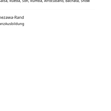
 Salsa, Rueda, Son, Rumba, Afrocubano, Bachata, Show
nezawa-Rand
TanzAusbildung