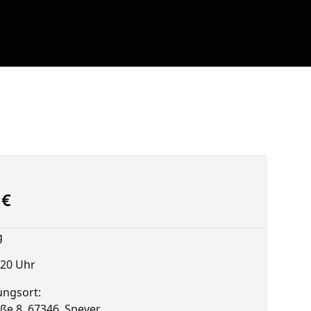
0
€
g
s 20 Uhr
ungsort:
ße 8, 67346, Speyer