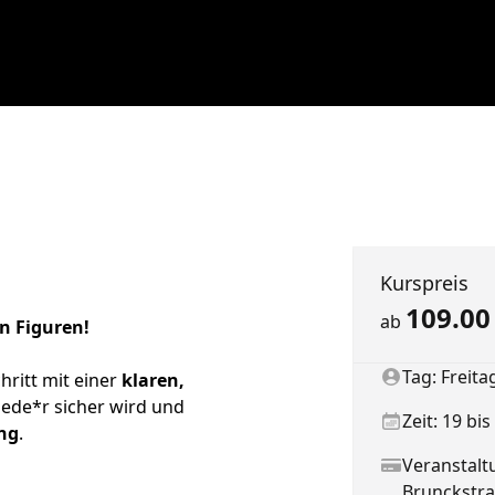
Summary
Kurspreis
109.0
ab
en Figuren!
Client
Tag: Freita
chritt mit einer
klaren,
 jede*r sicher wird und
Due date
Zeit: 19 bi
ng
.
Status
Veranstalt
Brunckstra