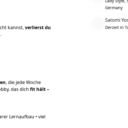
Lady Style,
Germany
Satomi Yo
cht kannst,
verlierst du
Derzeit in 
.
hen
, die jede Woche
bby, das dich
fit hält –
arer Lernaufbau • viel