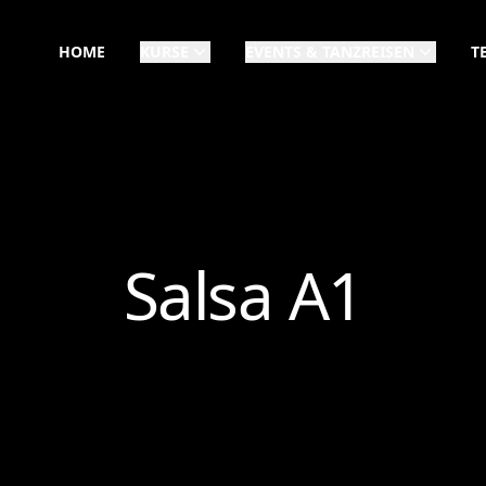
HOME
KURSE
EVENTS & TANZREISEN
T
Salsa A1