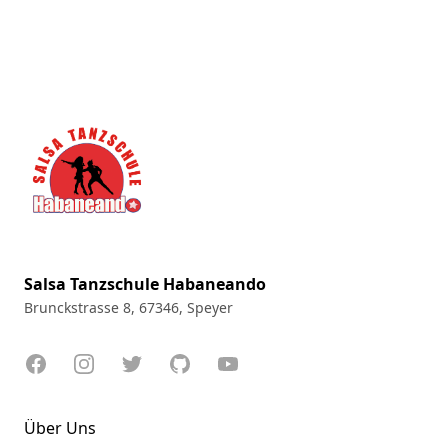
Footer
Salsa Tanzschule Habaneando
Brunckstrasse 8, 67346, Speyer
Facebook
Instagram
Twitter
GitHub
YouTube
Über Uns